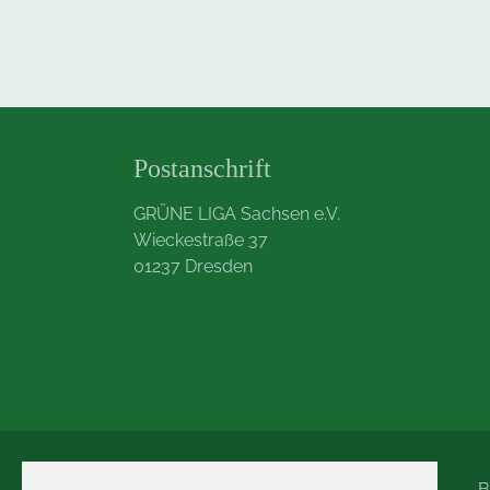
Postanschrift
GRÜNE LIGA Sachsen e.V.
Wieckestraße 37
01237 Dresden
B