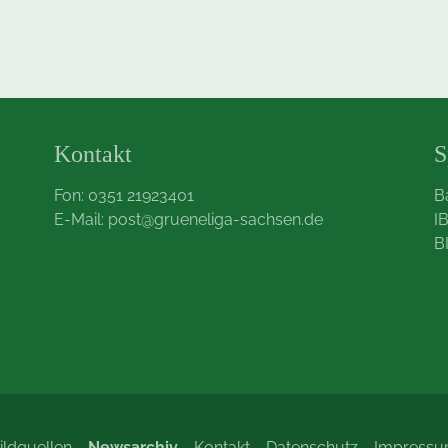
Kontakt
S
Fon: 0351 21923401
B
E-Mail:
post@grueneliga-sachsen.de
I
B
ildquellen
Newsarchiv
Kontakt
Datenschutz
Impress