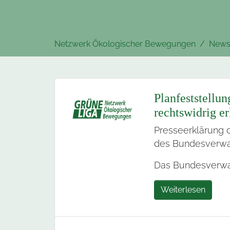
Sie sind hier:
Netzwerk Ökologischer Bewegungen
News
Planfeststellu
rechtswidrig er
Presseerklärung d
des Bundesverwal
Das Bundesverwa
Weiterlesen