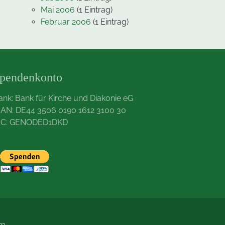
Mai 2006
(1 Eintrag)
Februar 2006
(1 Eintrag)
pendenkonto
ank: Bank für Kirche und Diakonie eG
BAN: DE44 3506 0190 1612 3100 30
IC: GENODED1DKD
um